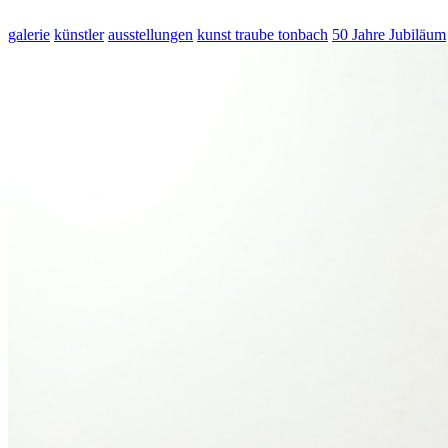
galerie
künstler
ausstellungen
kunst traube tonbach
50 Jahre Jubiläum